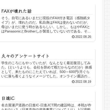
FAXが壊れた話
そう。自宅にあるいまだに現役のFAX付き電話（感熱紙タ
イプ）が、壊れたのだ。私自身はFAXは使わないのだが、
母はいまだに使う時があるらしい。しかし、もはやFAXと
はPanasonicとBrotherしか製造していないのである。そし
て、半導体...
2022.08.26
久々のアンケートサイト
学生のころにもやっていたが、なんとなく最近復活してみ
た。(というよりも、会社を辞めて暇だからなのだが）体感
として、来たものにこたえていれば、500～600円/月ぐら
いに落ち着くようなイメージでした。オンライン通話のも
のや、商品レビュー的なも...
2022.08.19
日進IC
名古屋瀬戸道路の日進IC-日進JCT間の建設時は、本戦が作
られない？（日進市内の道路事業についてより）上記資料