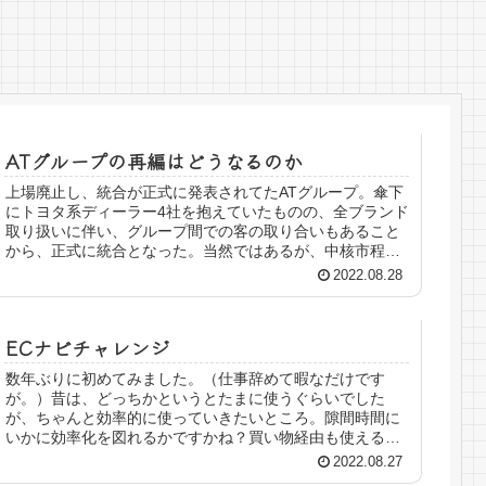
ATグループの再編はどうなるのか
上場廃止し、統合が正式に発表されてたATグループ。傘下
にトヨタ系ディーラー4社を抱えていたものの、全ブランド
取り扱いに伴い、グループ間での客の取り合いもあること
から、正式に統合となった。当然ではあるが、中核市程度
の規模の市には、各社が複数店...
2022.08.28
ECナビチャレンジ
数年ぶりに初めてみました。（仕事辞めて暇なだけです
が。）昔は、どっちかというとたまに使うぐらいでした
が、ちゃんと効率的に使っていきたいところ。隙間時間に
いかに効率化を図れるかですかね？買い物経由も使えるん
ですが、最近ネット通販をあまりしなく...
2022.08.27