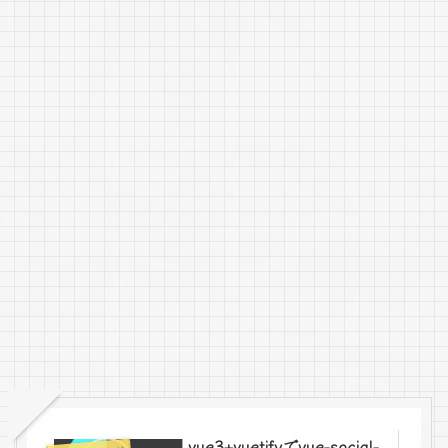
vue3+vuetifyでvue-social-