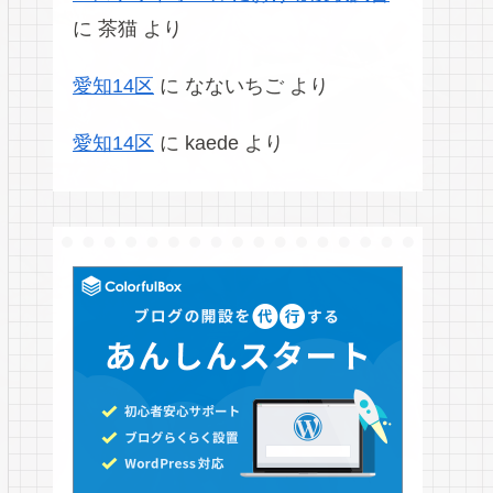
に
茶猫
より
愛知14区
に
なないちご
より
愛知14区
に
kaede
より