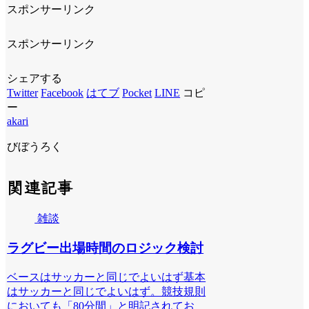
スポンサーリンク
スポンサーリンク
シェアする
Twitter
Facebook
はてブ
Pocket
LINE
コピ
ー
akari
びぼうろく
関連記事
雑談
ラグビー出場時間のロジック検討
ベースはサッカーと同じでよいはず基本
はサッカーと同じでよいはず。競技規則
においても「80分間」と明記されてお