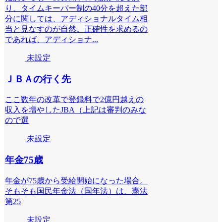
り、タイムキーパー制の40分を超えた部
分に関しては、アディショナルタイム相
当と見なすのが自然。正確性を求めるの
であれば、アディショナ...
未設定
ＪＢＡの行く先
ここ数年の改革で登録料で2億円越えの
収入を増やしたJBA（上記は審判のみな
ので選
未設定
年金75歳
年金が75歳から受給開始になった場合。
そもそも国民年金法（国年法）は、憲法
第25
未設定