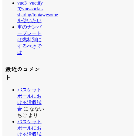
vue3+vuetify
でvue-social-
sharing/fontawesome
を使いたい
車のナンバ
ープレート
は燃料別に
するべきで
は
最近のコメン
ト
バスケット
ボールにお
ける没収試
合
に
なない
ちご
より
バスケット
ボールにお
ける没収試