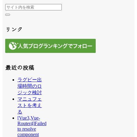
リンク
最近の投稿
ラグビー出
場時間のロ
ジック検討
マニュフェ
ストを考え
る
[Vue3,Vue-
Router4]Failed
to resolve
component