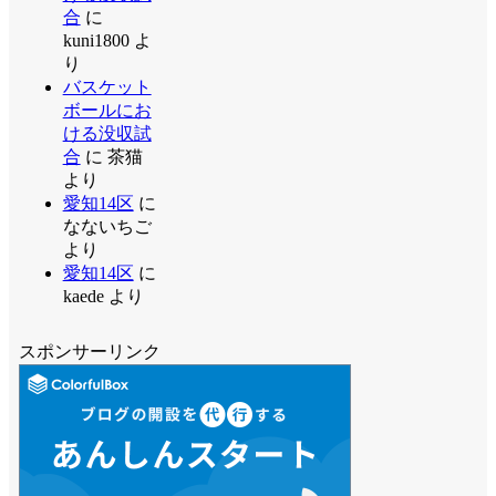
合
に
kuni1800
よ
り
バスケット
ボールにお
ける没収試
合
に
茶猫
より
愛知14区
に
なないちご
より
愛知14区
に
kaede
より
スポンサーリンク