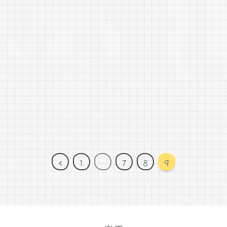
前
1
…
7
8
9
へ